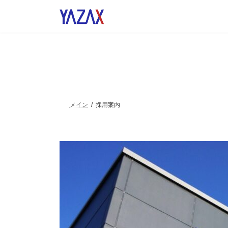
コ
ナ
ン
ビ
テ
ゲ
ン
ー
ツ
シ
へ
ョ
ス
ン
キ
に
ッ
移
プ
動
メイン
採用案内